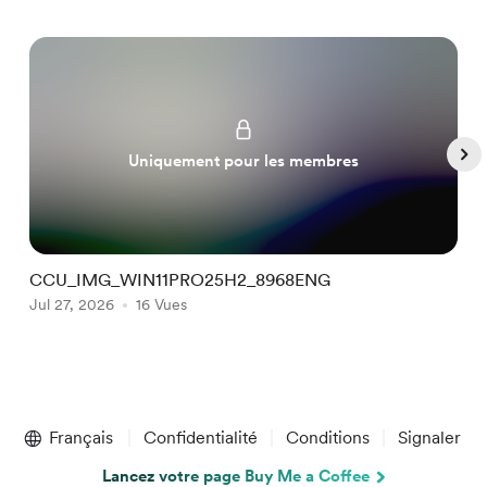
Uniquement pour les membres
CCU_IMG_WIN11PRO25H2_8968ENG
C
Jul 27, 2026
16 Vues
A
Item
1
Français
Confidentialité
Conditions
Signaler
of
5
Lancez votre page Buy Me a Coffee