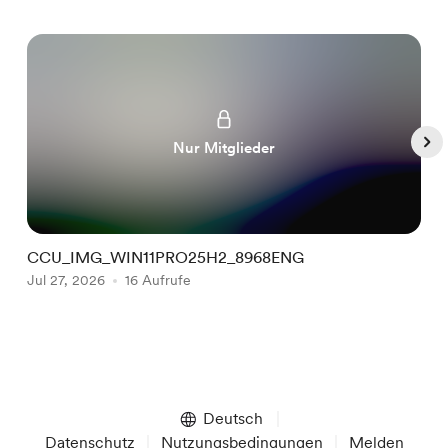
Nur Mitglieder
CCU_IMG_WIN11PRO25H2_8968ENG
C
Jul 27, 2026
16 Aufrufe
A
Item
1
of
Deutsch
5
Datenschutz
Nutzungsbedingungen
Melden