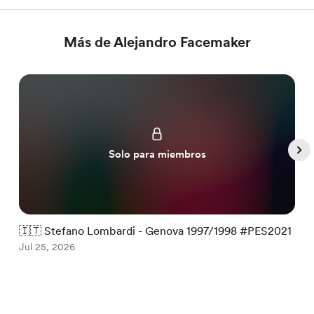
Más de Alejandro Facemaker
Solo para miembros
🇮🇹 Stefano Lombardi - Genova 1997/1998 #PES2021

Jul 25, 2026
#
J
Item