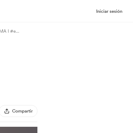
Iniciar sesión
MA I #e
...
Compartir