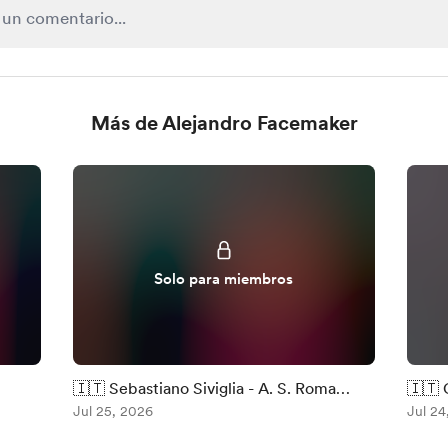
Más de Alejandro Facemaker
Solo para miembros
🇮🇹 Sebastiano Siviglia - A. S. Roma
🇮🇹 
2001/02 #PES2021
Jul 25, 2026
#FC2
Jul 24