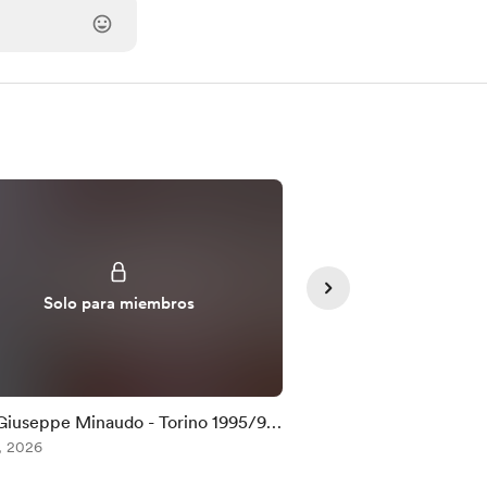
Solo para miembros
Solo para
Giuseppe Minaudo - Torino 1995/96
🇫🇷 Albert Batteux -
6
, 2026
1967/1972 #FC26
Jul 24, 2026