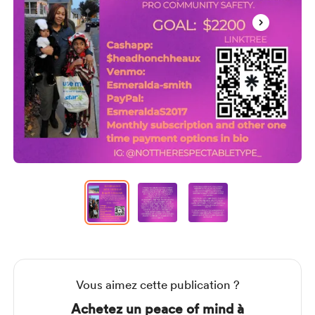
Item
1
of
3
Item
1
of
3
Vous aimez cette publication ?
Achetez un peace of mind à