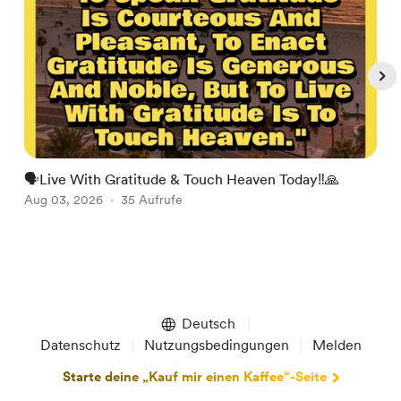
🗣Live With Gratitude & Touch Heaven Today‼️🙏

Aug 03, 2026
35 Aufrufe
A
Item
1
of
Deutsch
5
Datenschutz
Nutzungsbedingungen
Melden
Starte deine „Kauf mir einen Kaffee“-Seite