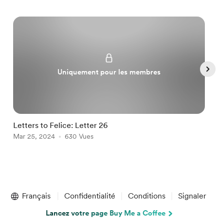
Uniquement pour les membres
Letters to Felice: Letter 26
a
Mar 25, 2024
630 Vues
M
Item
1
Français
Confidentialité
Conditions
Signaler
of
5
Lancez votre page Buy Me a Coffee