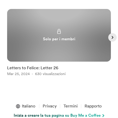
Solo per i membri
Letters to Felice: Letter 26
a
Mar 25, 2024
630 visualizzazioni
M
Item
1
Italiano
Privacy
Termini
Rapporto
of
5
Inizia a creare la tua pagina su Buy Me a Coffee