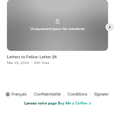
Uniquement pour les membres
Letters to Felice: Letter 26
a
Mar 25, 2024
630 Vues
M
Item
1
Français
Confidentialité
Conditions
Signaler
of
5
Lancez votre page Buy Me a Coffee