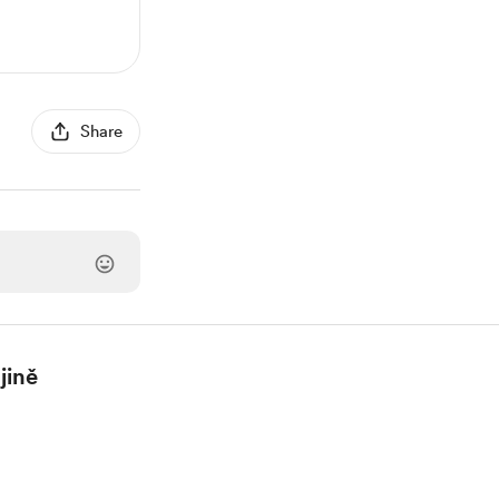
Share
jině