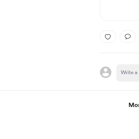
Mor
Item
1
of
1