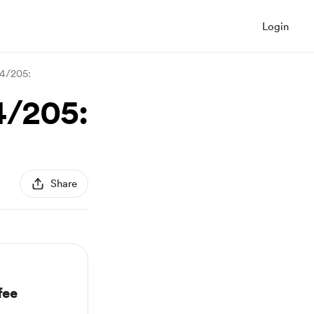
Login
04/205:
4/205:
Share
fee