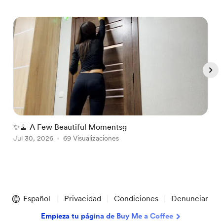
✨🧹 A Few Beautiful Momentsg
A
Jul 30, 2026
69 Visualizaciones
A
Item
1
Español
Privacidad
Condiciones
Denunciar
of
5
Empieza tu página de Buy Me a Coffee