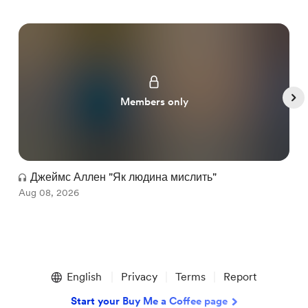
Members only
Джеймс Аллен "Як людина мислить"
Aug 08, 2026
J
Item
1
English
Privacy
Terms
Report
of
5
Start your Buy Me a Coffee page