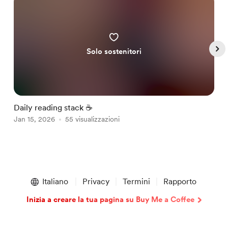
Solo sostenitori
Daily reading stack ☕️
G
Jan 15, 2026
55 visualizzazioni
J
Item
1
Italiano
Privacy
Termini
Rapporto
of
5
Inizia a creare la tua pagina su Buy Me a Coffee