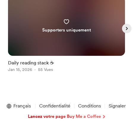
Supporters uniquement
Daily reading stack ☕️
G
Jan 15, 2026
55 Vues
J
Item
1
Français
Confidentialité
Conditions
Signaler
of
5
Lancez votre page Buy Me a Coffee