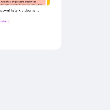
acovní listy k videu na
(B1/B2)
embers