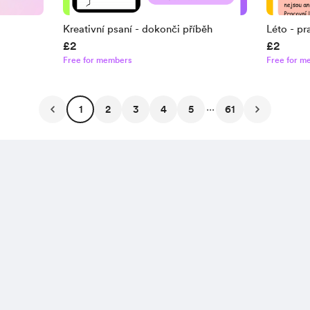
Kreativní psaní - dokonči příběh
Léto - pr
£2
£2
YouTube 
Free for members
Free for m
...
1
2
3
4
5
61