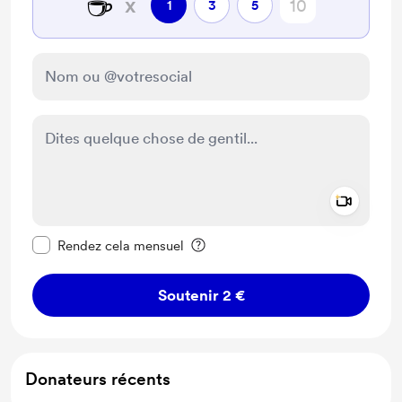
☕
x
1
3
5
Add a 
Rendre ce message privé
Rendez cela mensuel
Soutenir 2 €
Donateurs récents