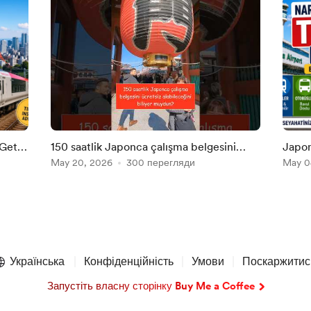
 Get
150 saatlik Japonca çalışma belgesini
Japon
ücretsiz alabileceğini biliyor musun?
May 20, 2026
300 перегляди
Narit
May 0
Gidili
Українська
Конфіденційність
Умови
Поскаржитис
Запустіть власну сторінку Buy Me a Coffee