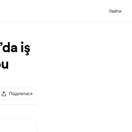
Увійти
da iş
ou
Поділитися