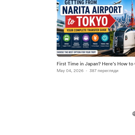
First Time in Japan? Here’s How to
from Narita Airport to Tokyo (2026
May 04, 2026
387 перегляди
Guide)
Item
1
of
5