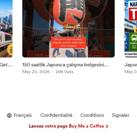
 Get
150 saatlik Japonca çalışma belgesini
Japon
ücretsiz alabileceğini biliyor musun?
May 20, 2026
298 Vues
Narit
May 0
Gidili
Français
Confidentialité
Conditions
Signaler
Lancez votre page Buy Me a Coffee