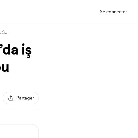
Se connecter
: S
...
da iş
ou
Partager