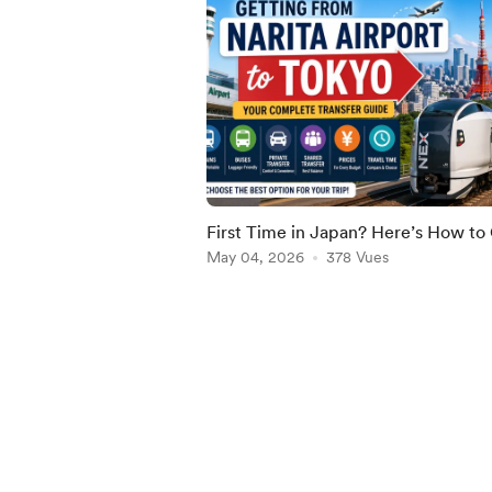
First Time in Japan? Here’s How to
from Narita Airport to Tokyo (2026
May 04, 2026
378 Vues
Guide)
Item
1
of
5