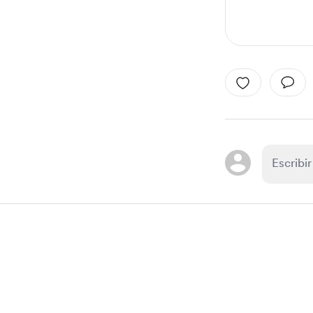
Item
1
of
1