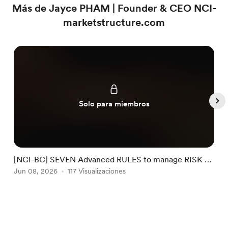
Más de Jayce PHAM | Founder & CEO NCI-
marketstructure.com
Solo para miembros
[NCI-BC] SEVEN Advanced RULES to manage RISK by
NCI #32
Jun 08, 2026
117 Visualizaciones
J
Item
1