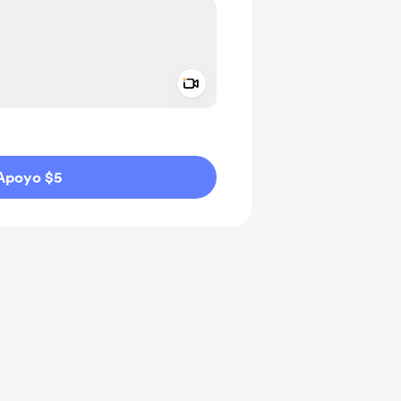
Add a video message
aje como privado
Apoyo $5