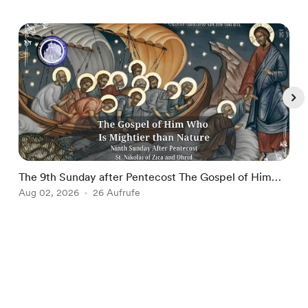
The 9th Sunday after Pentecost The Gospel of Him
A
Who Is Mightier than Nature
Aug 02, 2026
26 Aufrufe
A
Item
1
of
Deutsch
$
USD
5
Datenschutz
Nutzungsbedingungen
Melden