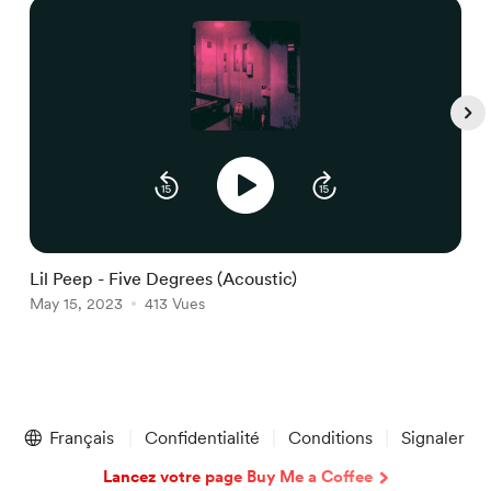
Lil Peep - Five Degrees (Acoustic)
L
May 15, 2023
413 Vues
M
Item
1
Français
Confidentialité
Conditions
Signaler
of
5
Lancez votre page Buy Me a Coffee