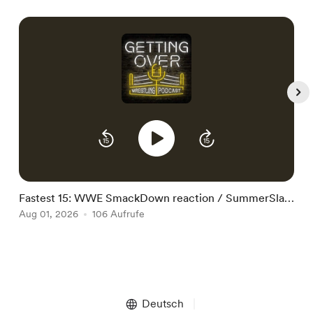
W
J
Fastest 15: WWE SmackDown reaction / SummerSlam
go-home show (7/31/26)
Aug 01, 2026
106 Aufrufe
Item
1
of
Deutsch