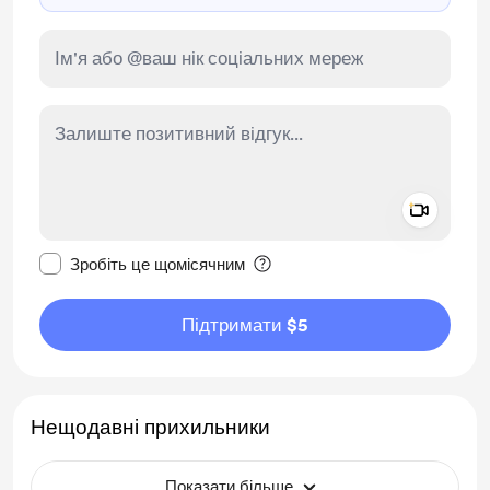
Add a 
Зробити це повідомлення приватним
Зробіть це щомісячним
Підтримати $5
Нещодавні прихильники
Показати більше