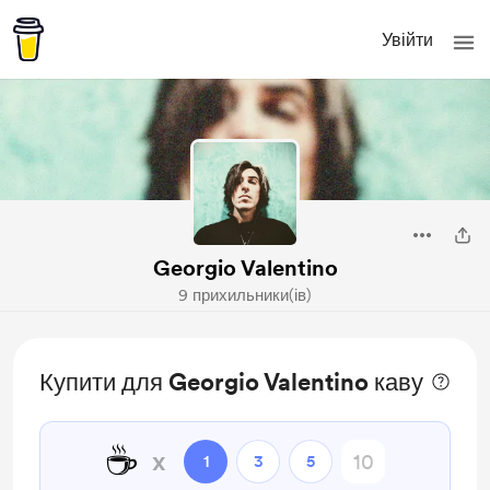
Увійти
Georgio Valentino
9 прихильники(ів)
Купити для Georgio Valentino каву
☕
x
1
3
5