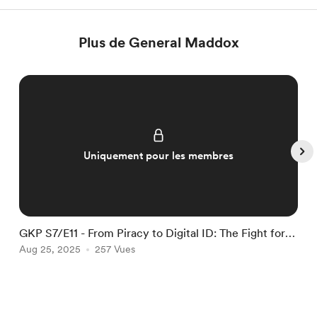
Plus de General Maddox
Uniquement pour les membres
GKP S7/E11 - From Piracy to Digital ID: The Fight for
G
Online Freedom
Aug 25, 2025
257 Vues
O
Item