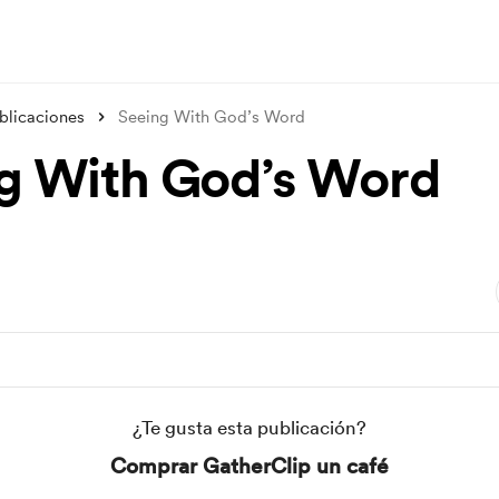
blicaciones
Seeing With God’s Word
g With God’s Word
¿Te gusta esta publicación?
Comprar GatherClip un café