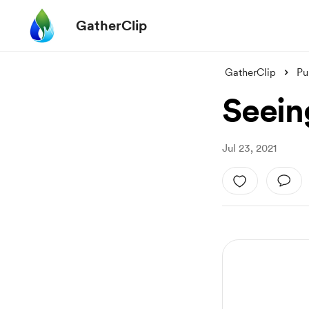
GatherClip
GatherClip
Pu
Seein
Jul 23, 2021