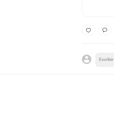
Item
1
of
1