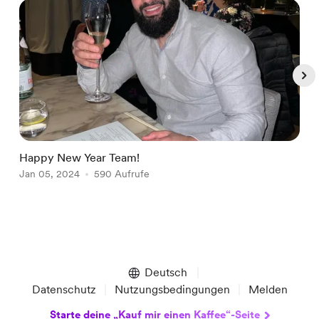
Happy New Year Team!
W
Jan 05, 2024
590 Aufrufe
O
Item
1
of
Deutsch
5
Datenschutz
Nutzungsbedingungen
Melden
Starte deine „Kauf mir einen Kaffee“-Seite