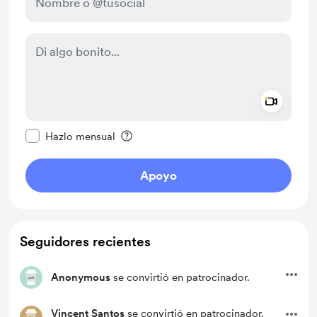
Add a 
Configurar este mensaje como privado
Hazlo mensual
Apoyo
Seguidores recientes
Anonymous
se convirtió en patrocinador.
Vincent Santos
se convirtió en patrocinador.