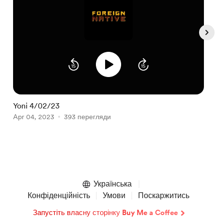
Yoni 4/02/23
J
Apr 04, 2023
393 перегляди
A
Item
1
of
Українська
5
Конфіденційність
Умови
Поскаржитись
Запустіть власну сторінку Buy Me a Coffee