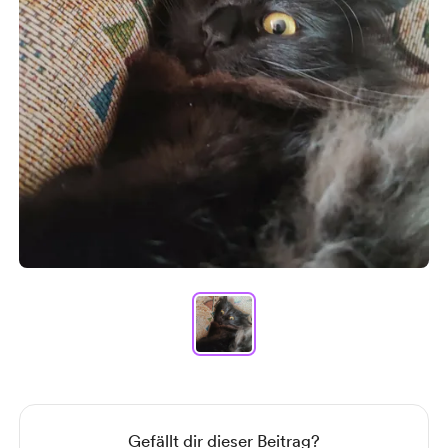
Item
1
of
1
Item
1
of
1
Gefällt dir dieser Beitrag?