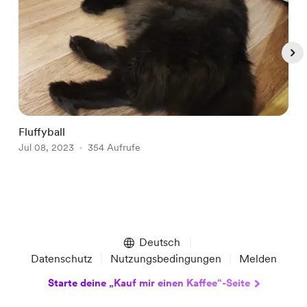
Fluffyball

Jul 08, 2023
354 Aufrufe
J
Item
1
of
Deutsch
5
Datenschutz
Nutzungsbedingungen
Melden
Starte deine „Kauf mir einen Kaffee“-Seite