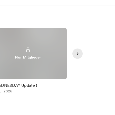
Nur Mitglieder
Nur Mit
EDNESDAY Update !
TUESDAY TRADING 
5, 2026
Aug 04, 2026