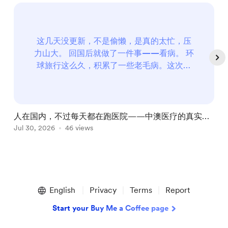
这几天没更新，不是偷懒，是真的太忙，压
力山大。 回国后就做了一件事——看病。 环
球旅行这么久，积累了一些老毛病。这次回
来正就决定集中处理一下。 三个问题：腰、
手指、痣 手指问题 2020年新冠疫情期间墨
尔本封城时，每天关在家里刷手机，右手中
指反复受到挤压，形成积液，破了之后长
人在国内，不过每天都在跑医院——中澳医疗的真实体
出?...
验对比，顺便请大家帮我出出主意
Jul 30, 2026
46 views
A
Item
1
English
Privacy
Terms
Report
of
5
Start your Buy Me a Coffee page