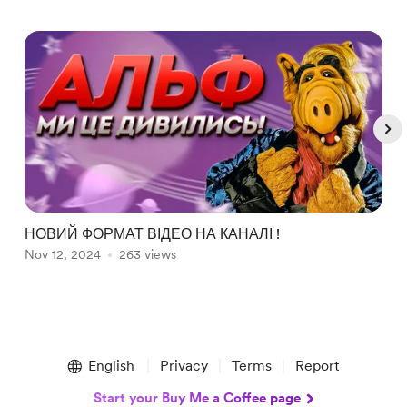
НОВИЙ ФОРМАТ ВІДЕО НА КАНАЛІ !
С
Nov 12, 2024
263 views
D
Item
1
English
Privacy
Terms
Report
of
5
Start your Buy Me a Coffee page