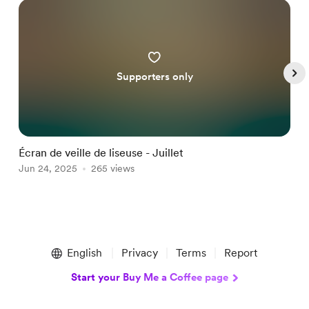
Supporters only
Écran de veille de liseuse - Juillet
(
Jun 24, 2025
265 views
J
Item
1
English
Privacy
Terms
Report
of
4
Start your Buy Me a Coffee page