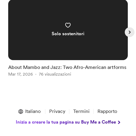
Solo sostenitori
About Mambo and Jazz: Two Afro-American artforms
A
Mar 17, 2026
76 visualizzazioni
J
Item
1
Italiano
Privacy
Termini
Rapporto
of
5
Inizia a creare la tua pagina su Buy Me a Coffee