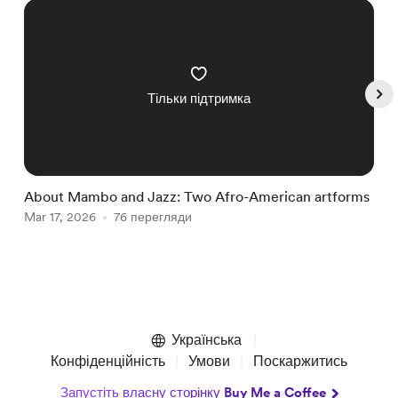
Тільки підтримка
About Mambo and Jazz: Two Afro-American artforms
A
Mar 17, 2026
76 перегляди
J
Item
1
of
Українська
5
Конфіденційність
Умови
Поскаржитись
Запустіть власну сторінку Buy Me a Coffee