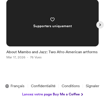
Supporters uniquement
About Mambo and Jazz: Two Afro-American artforms
A
Mar 17, 2026
76 Vues
J
Item
1
Français
Confidentialité
Conditions
Signaler
of
5
Lancez votre page Buy Me a Coffee