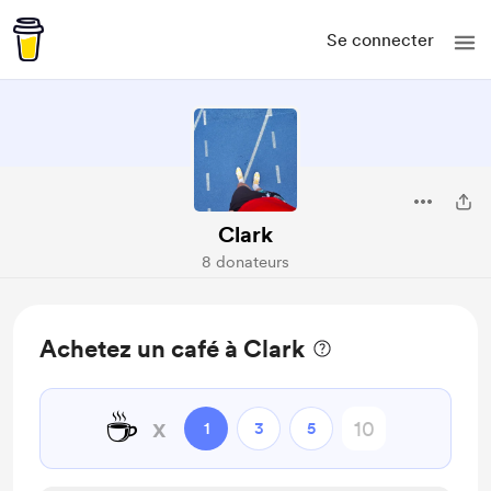
Se connecter
Clark
8 donateurs
Achetez un café à Clark
☕
x
1
3
5