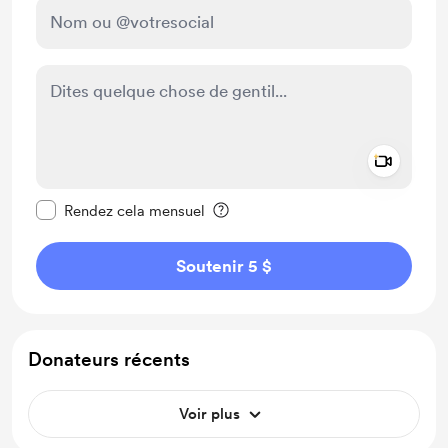
Add a 
Rendre ce message privé
Rendez cela mensuel
Soutenir 5 $
Donateurs récents
Voir plus