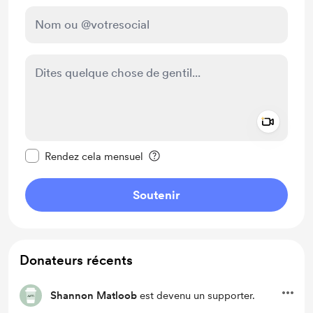
Add a 
Rendre ce message privé
Rendez cela mensuel
Soutenir
Donateurs récents
Shannon Matloob
est devenu un supporter.