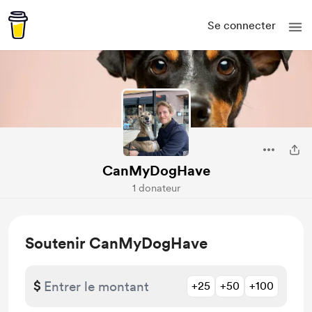
Se connecter
CanMyDogHave
1 donateur
Soutenir CanMyDogHave
$
+25
+50
+100