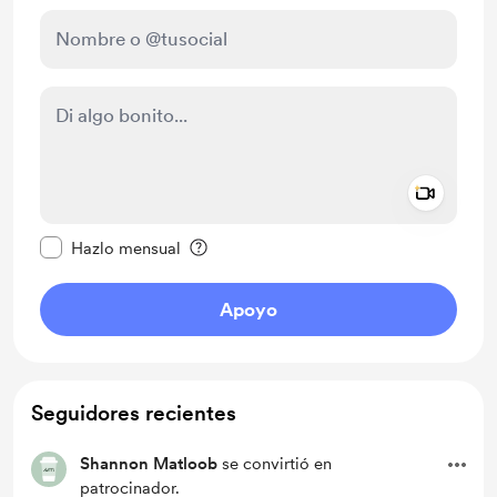
Add a 
Configurar este mensaje como privado
Hazlo mensual
Apoyo
Seguidores recientes
Shannon Matloob
se convirtió en
patrocinador.