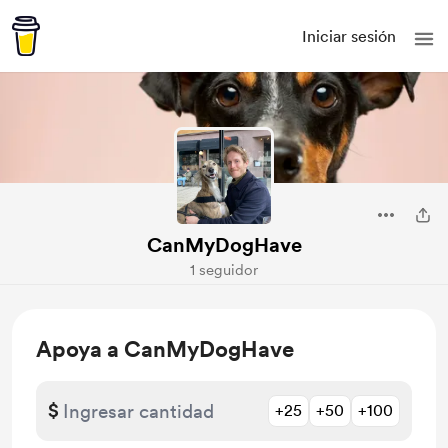
Iniciar sesión
CanMyDogHave
1 seguidor
Apoya a CanMyDogHave
$
+25
+50
+100