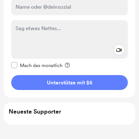
Add a 
Diese Nachricht als privat kennzeichnen
Mach das monatlich
Unterstütze mit $5
Neueste Supporter