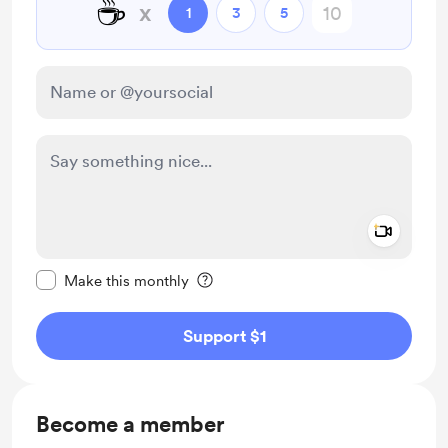
☕
x
1
3
5
Add a 
Make this message private
Make this monthly
Support $1
Become a member