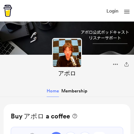
Login
アポロ
Home
Membership
Buy アポロ a coffee