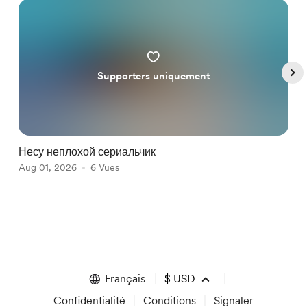
Supporters uniquement
Несу неплохой сериальчик
И
Aug 01, 2026
6 Vues
J
Item
1
of
5
Français
$
USD
Confidentialité
Conditions
Signaler