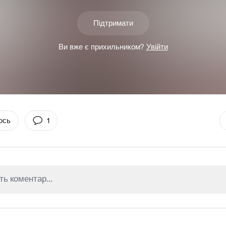
Підтримати
Ви вже є прихильником?
Увійти
ось
1