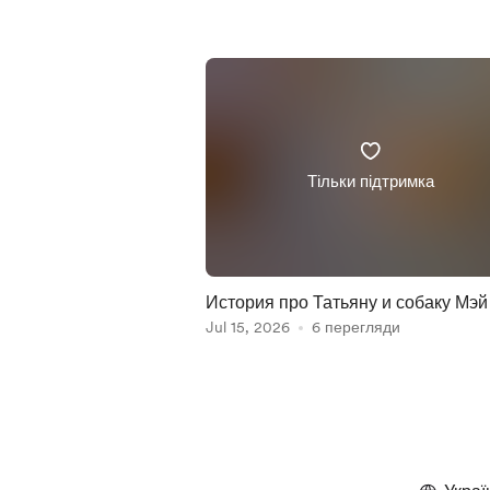
Тільки підтримка
История про Татьяну и собаку Мэй
кибуца Беэри
Jul 15, 2026
6 перегляди
Item
1
of
5