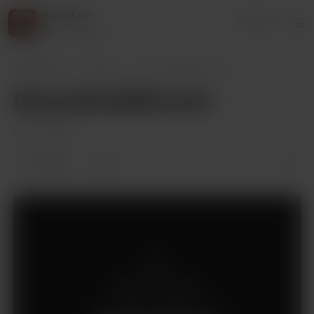
AudioLove
Accesso
216 sostenitori
AudioLove
Posts
Beauty&theBillionaire
Beauty&theBillionaire
Mar 10, 2025
4 likes
10
Solo per i membri