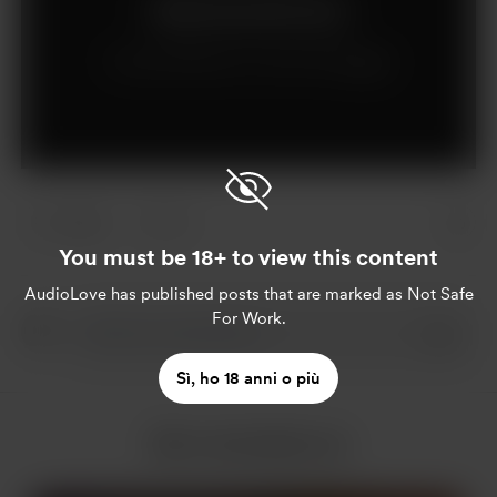
Abbonati per $5 al mese
Hai già effettuato l'iscrizione?
Accedi
4 likes
10
You must be 18+ to view this content
AudioLove
has published posts that are marked as Not Safe
For Work.
Sì, ho 18 anni o più
Altro da AudioLove