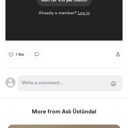
Join for €13 per month
Already a member?
Log in
1 like
More from Aslı Üstündal