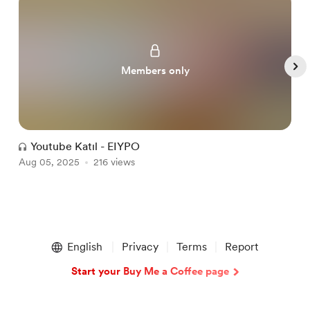
Members only
Youtube Katıl - EIYPO
Aug 05, 2025
216 views
A
Item
1
English
Privacy
Terms
Report
of
5
Start your Buy Me a Coffee page