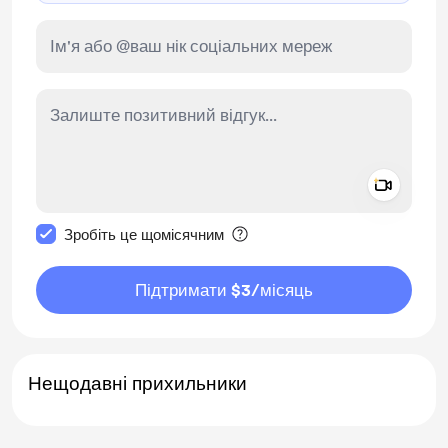
Add a 
Зробити це повідомлення приватним
Зробіть це щомісячним
Підтримати $3
/місяць
Нещодавні прихильники