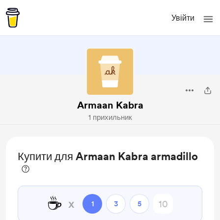
Увійти
Armaan Kabra
1 прихильник
Купити для Armaan Kabra armadillo
☕
x
1
3
5