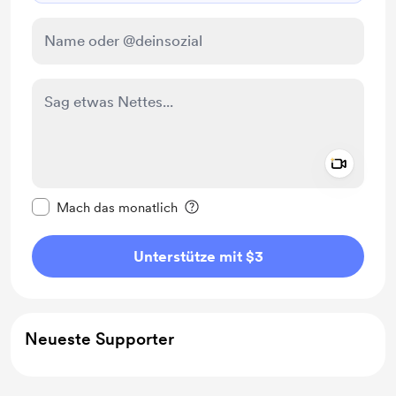
Add a 
Diese Nachricht als privat kennzeichnen
Mach das monatlich
Unterstütze mit $3
Neueste Supporter