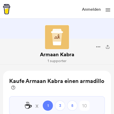
Anmelden
Armaan Kabra
1 supporter
Kaufe Armaan Kabra einen armadillo
☕
x
1
3
5