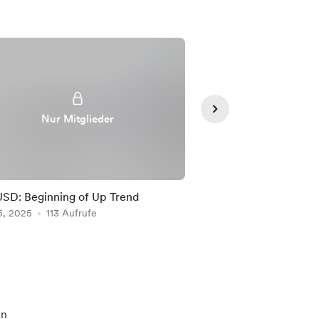
Nur Mitglieder
Nur Mit
D: Beginning of Up Trend
NZDUSD: New Trade 
5, 2025
113 Aufrufe
AUDUSD’s Lead!
Feb 05, 2025
110 Auf
en