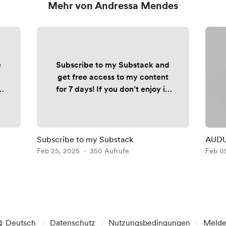
Mehr von Andressa Mendes
e
Subscribe to my Substack and
get free access to my content
for 7 days! If you don’t enjoy it,
simply cancel - no cost, no
commitment. 👉🏼
fxandressa.substack.com
Subscribe to my Substack
AUDUS
ck
Feb 25, 2025
350 Aufrufe
Feb 0
n
Deutsch
Datenschutz
Nutzungsbedingungen
Meld